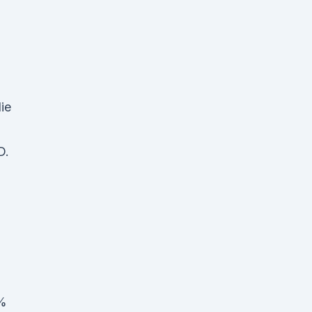
ie
o
D.
0%