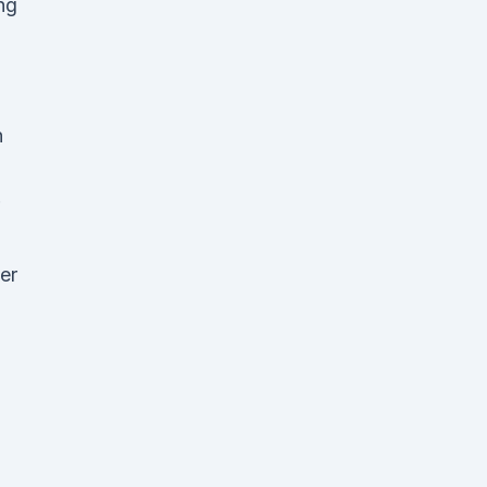
ng
n
er