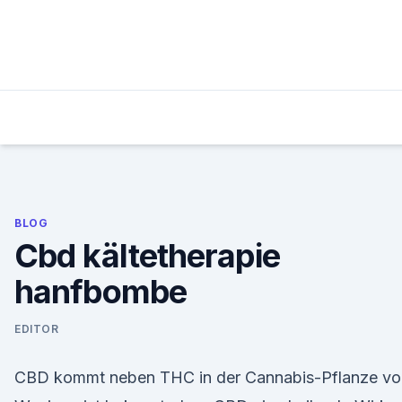
Skip
to
content
BLOG
Cbd kältetherapie
hanfbombe
EDITOR
CBD kommt neben THC in der Cannabis-Pflanze vor