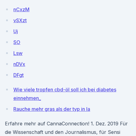
nCxzM
vSXzt
Uj
SO
Lsw
nDVx
DFgt
Wie viele tropfen cbd-öl soll ich bei diabetes
einnehmen_
Rauche mehr gras als der typ in la
Erfahre mehr auf CannaConnection! 1. Dez. 2019 Für
die Wissenschaft und den Journalismus, für Sensi