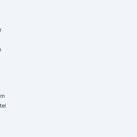
r
n
am
tel