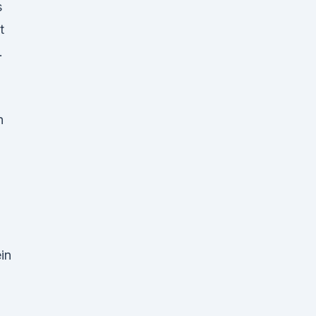
s
t
.
n
in