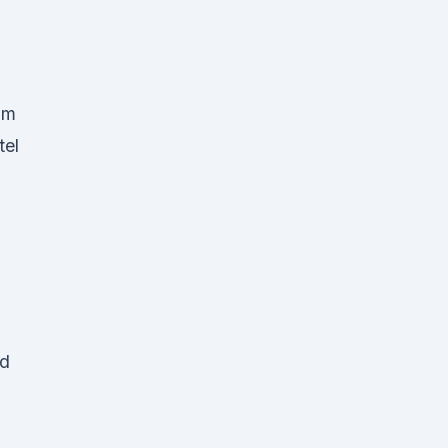
am
tel
nd