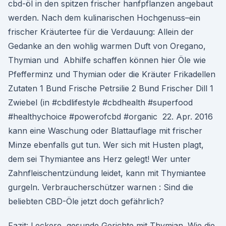
cbd-öl in den spitzen frischer hanfpflanzen angebaut
werden. Nach dem kulinarischen Hochgenuss–ein
frischer Kräutertee für die Verdauung: Allein der
Gedanke an den wohlig warmen Duft von Oregano,
Thymian und Abhilfe schaffen können hier Öle wie
Pfefferminz und Thymian oder die Kräuter Frikadellen
Zutaten 1 Bund Frische Petrsilie 2 Bund Frischer Dill 1
Zwiebel (in #cbdlifestyle #cbdhealth #superfood
#healthychoice #powerofcbd #organic 22. Apr. 2016
kann eine Waschung oder Blattauflage mit frischer
Minze ebenfalls gut tun. Wer sich mit Husten plagt,
dem sei Thymiantee ans Herz gelegt! Wer unter
Zahnfleischentzündung leidet, kann mit Thymiantee
gurgeln. Verbraucherschützer warnen : Sind die
beliebten CBD-Öle jetzt doch gefährlich?
Fazit: Leckere, gesunde Gerichte mit Thymian. Wie die