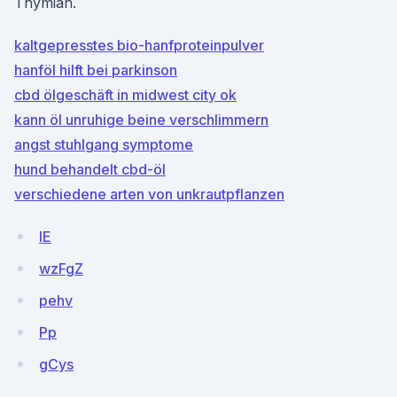
Thymian.
kaltgepresstes bio-hanfproteinpulver
hanföl hilft bei parkinson
cbd ölgeschäft in midwest city ok
kann öl unruhige beine verschlimmern
angst stuhlgang symptome
hund behandelt cbd-öl
verschiedene arten von unkrautpflanzen
IE
wzFgZ
pehv
Pp
gCys